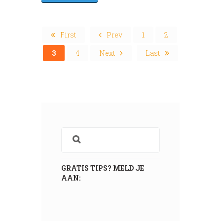
First
Prev
1
2
3
4
Next
Last
GRATIS TIPS? MELD JE
AAN: