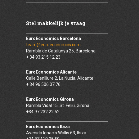
Stel makkelijk je vraag
EuroEconomics Barcelona
team@euroeconomics.com
Rambla de Catalunya 25, Barcelona
+ 34 93 215 12 23
EuroEconomics Alicante
Calle Benlliure 2, La Nucia, Alicante
+ 34 96 506 07 76
EuroEconomics Girona
Rambla Vidal 15, St. Feliu, Girona
+34 97 232 22 52
EuroEconomics Ibiza
Avenida Ignacio Wallis 63, Ibiza
+34 87 110 05 59