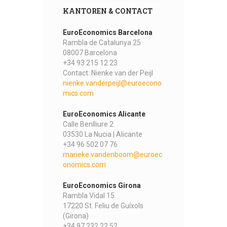
KANTOREN & CONTACT
EuroEconomics Barcelona
Rambla de Catalunya 25
08007 Barcelona
+34 93 215 12 23
Contact: Nienke van der Peijl
nienke.vanderpeijl@euroecono
mics.com
EuroEconomics Alicante
Calle Benlliure 2
03530 La Nucia | Alicante
+34 96 502 07 76
marieke.vandenboom@euroec
onomics.com
EuroEconomics Girona
Rambla Vidal 15
17220 St. Feliu de Guíxols
(Girona)
+34 97 232 22 52