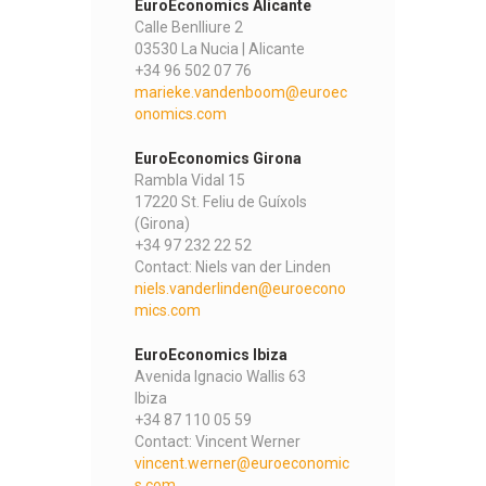
EuroEconomics Alicante
Calle Benlliure 2
03530 La Nucia | Alicante
+34 96 502 07 76
marieke.vandenboom@euroec
onomics.com
EuroEconomics Girona
Rambla Vidal 15
17220 St. Feliu de Guíxols
(Girona)
+34 97 232 22 52
Contact: Niels van der Linden
niels.vanderlinden@euroecono
mics.com
EuroEconomics Ibiza
Avenida Ignacio Wallis 63
Ibiza
+34 87 110 05 59
Contact: Vincent Werner
vincent.werner@euroeconomic
s.com