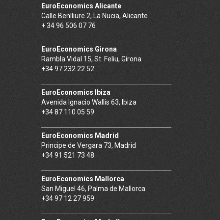
EuroEconomics Alicante
Calle Benlliure 2, La Nucia, Alicante
+ 34 96 506 07 76
EuroEconomics Girona
Rambla Vidal 15, St. Feliu, Girona
+34 97 232 22 52
EuroEconomics Ibiza
Avenida Ignacio Wallis 63, Ibiza
+34 87 110 05 59
EuroEconomics Madrid
Principe de Vergara 73, Madrid
+34 91 521 73 48
EuroEconomics Mallorca
San Miguel 46, Palma de Mallorca
+34 97 12 27 959