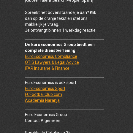
[Quote: Talent Search People, Spain]
Spreekt het bovenstaande je aan? Klik
dan op de oranje tekst en stel ons
makkelijk je vraag.
Je ontvangt binnen 1 werkdag reactie.
De EuroEconomics Group biedt een
complete dienstverlening:
EuroEconomics Compliance
OTIS Lawyers & Legal Advice
IFAR Insurane & Finance
EuroEconomics is ook sport:
EuroEconomics Sport
FCFootballClub.com
Academia Naranja
Euro Economics Group
Contact Algemeen
Rambla de Catalunya 25