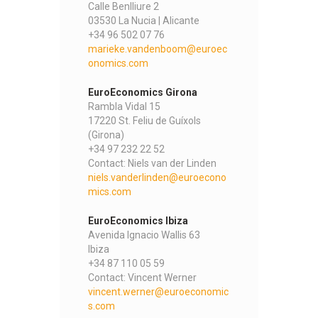
Calle Benlliure 2
03530 La Nucia | Alicante
+34 96 502 07 76
marieke.vandenboom@euroec
onomics.com
EuroEconomics Girona
Rambla Vidal 15
17220 St. Feliu de Guíxols
(Girona)
+34 97 232 22 52
Contact: Niels van der Linden
niels.vanderlinden@euroecono
mics.com
EuroEconomics Ibiza
Avenida Ignacio Wallis 63
Ibiza
+34 87 110 05 59
Contact: Vincent Werner
vincent.werner@euroeconomic
s.com