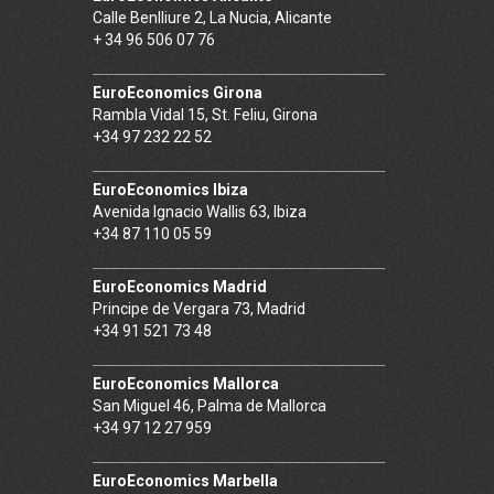
Calle Benlliure 2, La Nucia, Alicante
+ 34 96 506 07 76
EuroEconomics Girona
Rambla Vidal 15, St. Feliu, Girona
+34 97 232 22 52
EuroEconomics Ibiza
Avenida Ignacio Wallis 63, Ibiza
+34 87 110 05 59
EuroEconomics Madrid
Principe de Vergara 73, Madrid
+34 91 521 73 48
EuroEconomics Mallorca
San Miguel 46, Palma de Mallorca
+34 97 12 27 959
EuroEconomics Marbella