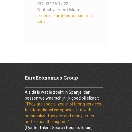
+34 93 215 12 23
Contact: Jeroen Oskam
jeroen.oskam@euroeconomics.
com
EuroEconomics Group
Als dit is wat je zoekt in Spanje, dan
passen we waarschijnlijk goed bij elkaar:
“They are specialized in offering services
to international companies, but with
personalized service and many times
better than the big four”
[Quote: Talent Search People, Spain]