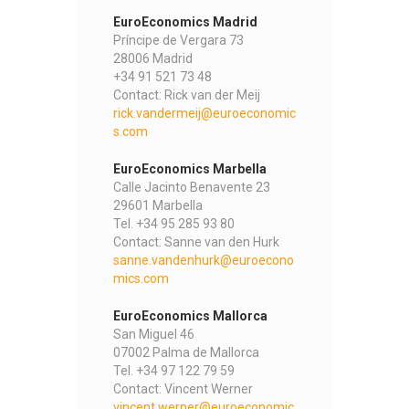
EuroEconomics Madrid
Príncipe de Vergara 73
28006 Madrid
+34 91 521 73 48
Contact: Rick van der Meij
rick.vandermeij@euroeconomic
s.com
EuroEconomics Marbella
Calle Jacinto Benavente 23
29601 Marbella
Tel. +34 95 285 93 80
Contact: Sanne van den Hurk
sanne.vandenhurk@euroecono
mics.com
EuroEconomics Mallorca
San Miguel 46
07002 Palma de Mallorca
Tel. +34 97 122 79 59
Contact: Vincent Werner
vincent.werner@euroeconomic