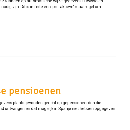
an 54 landen op automatische wijze gegevens uitwisselen
dig zijn. Dit is in feite een ‘pro-aktieve’ maatregel om...
se pensioenen
gegevens plaatsgevonden gericht op gepensioneerden die
nland ontvangen en dat mogelijk in Spanje niet hebben opgegeven