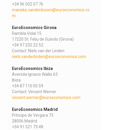
+34 96 502 07 76
marieke.vandenboom@euroeconomics.co
m
EuroEconomics Girona
Rambla Vidal 15
17220 St. Feliu de Guíxols (Girona)
+34 97 232 22 52
Contact: Niels van der Linden
niels.vanderlinden@euroeconomics.com
EuroEconomics Ibiza
Avenida Ignacio Wallis 63
Ibiza
+34 87 110 05 59
Contact: Vincent Werner
vincent.werner@euroeconomics.com
EuroEconomics Madrid
Príncipe de Vergara 73
28006 Madrid
+34 91 521 73 48