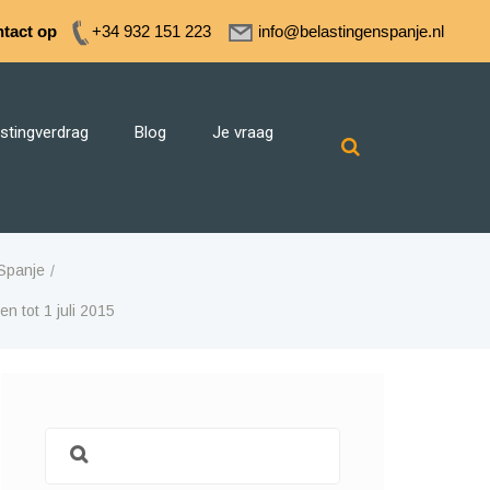
tact op
+34 932 151 223
info@belastingenspanje.nl
stingverdrag
Blog
Je vraag
 Spanje
n tot 1 juli 2015