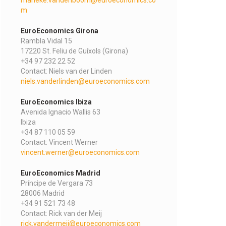
m
EuroEconomics Girona
Rambla Vidal 15
17220 St. Feliu de Guíxols (Girona)
+34 97 232 22 52
Contact: Niels van der Linden
niels.vanderlinden@euroeconomics.com
EuroEconomics Ibiza
Avenida Ignacio Wallis 63
Ibiza
+34 87 110 05 59
Contact: Vincent Werner
vincent.werner@euroeconomics.com
EuroEconomics Madrid
Príncipe de Vergara 73
28006 Madrid
+34 91 521 73 48
Contact: Rick van der Meij
rick.vandermeij@euroeconomics.com