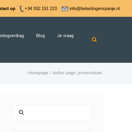
tact op
+34 932 151 223
info@belastingenspanje.nl
stingverdrag
Blog
Je vraag
Homepage
Author page: jeroenoskam