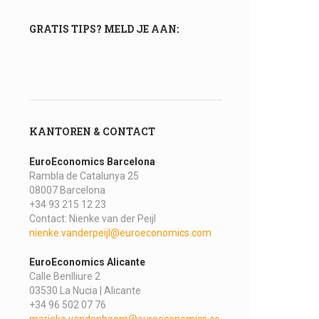
GRATIS TIPS? MELD JE AAN:
KANTOREN & CONTACT
EuroEconomics Barcelona
Rambla de Catalunya 25
08007 Barcelona
+34 93 215 12 23
Contact: Nienke van der Peijl
nienke.vanderpeijl@euroeconomics.com
EuroEconomics Alicante
Calle Benlliure 2
03530 La Nucia | Alicante
+34 96 502 07 76
marieke.vandenboom@euroeconomics.co