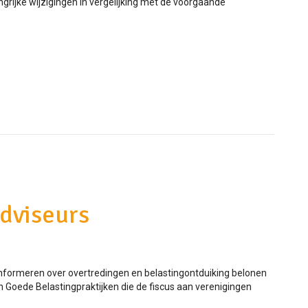
grijke wijzigingen in vergelijking met de voorgaande
adviseurs
 informeren over overtredingen en belastingontduiking belonen
 Goede Belastingpraktijken die de fiscus aan verenigingen