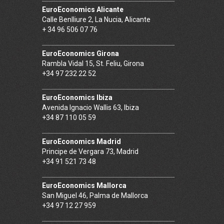
EuroEconomics Alicante
Calle Benlliure 2, La Nucia, Alicante
+ 34 96 506 07 76
EuroEconomics Girona
Rambla Vidal 15, St. Feliu, Girona
+34 97 232 22 52
EuroEconomics Ibiza
Avenida Ignacio Wallis 63, Ibiza
+34 87 110 05 59
EuroEconomics Madrid
Principe de Vergara 73, Madrid
+34 91 521 73 48
EuroEconomics Mallorca
San Miguel 46, Palma de Mallorca
+34 97 12 27 959