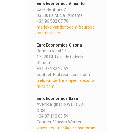
EuroEconomics Alicante
Calle Benlliure 2
03530 La Nucia | Alicante
+34 96 502 07 76
marieke.vandenboom@euroec
onomics.com
EuroEconomics Girona
Rambla Vidal 15
17220 St. Feliu de Guíxols
(Girona)
+34 97 232 22 52
Contact: Niels van der Linden
niels.vanderlinden@euroecono
mics.com
EuroEconomics Ibiza
Avenida Ignacio Wallis 63
Ibiza
+34 87 110 05 59
Contact: Vincent Werner
vincent.werner@euroeconomic