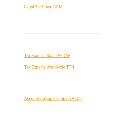
associatie:
Legal Bar Spain CGAE
<>Specifieke registraties in jurisdicties
van advocaten van Euro Economics:
Barcelona Madrid Malaga
Fiscalisten associaties
Algemene Spaanse fiscalisten associatie:
Tax Experts Spain AEDAF
Internationale fiscalisten associatie:
Tax Experts Worldwide TTN
Accounting associaties
Spaanse accounting associatie:
Accounting Experts Spain AECE
Specifieke registraties in de
subafdelingen:
Barcelona Girona Madrid Malaga