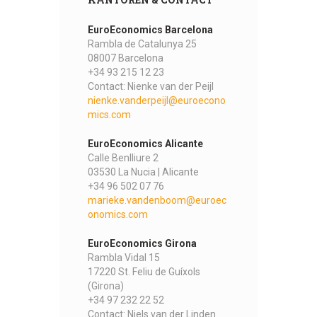
EuroEconomics Barcelona
Rambla de Catalunya 25
08007 Barcelona
+34 93 215 12 23
Contact: Nienke van der Peijl
nienke.vanderpeijl@euroecono
mics.com
EuroEconomics Alicante
Calle Benlliure 2
03530 La Nucia | Alicante
+34 96 502 07 76
marieke.vandenboom@euroec
onomics.com
EuroEconomics Girona
Rambla Vidal 15
17220 St. Feliu de Guíxols
(Girona)
+34 97 232 22 52
Contact: Niels van der Linden