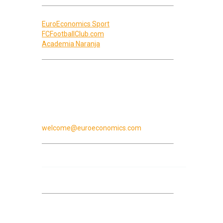
EuroEconomics is ook sport:
EuroEconomics Sport
FCFootballClub.com
Academia Naranja
Euro Economics Group
Contact Algemeen
Rambla de Catalunya 25
08007 Barcelona
+34 93 215 12 23
welcome@euroeconomics.com
International Desks
Wij bedienen relaties uit landen waar we
ervaring mee hebben, de
belastingverdragen kennen, culturele