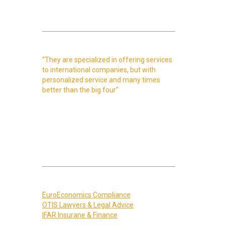
EuroEconomics Group
Als dit is wat je zoekt in Spanje, dan
passen we waarschijnlijk goed bij elkaar:
“They are specialized in offering services
to international companies, but with
personalized service and many times
better than the big four”
[Quote: Talent Search People, Spain]
Spreekt het bovenstaande je aan? Klik
dan op de oranje tekst en stel ons
makkelijk je vraag.
Je ontvangt binnen 1 werkdag reactie.
De EuroEconomics Group biedt een
complete dienstverlening:
EuroEconomics Compliance
OTIS Lawyers & Legal Advice
IFAR Insurane & Finance