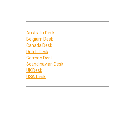
binding mee hebben en waar we de beste
voor kunnen zijn in Spanje.
International desks
Australia Desk
Belgium Desk
Canada Desk
Dutch Desk
German Desk
Scandinavian Desk
UK Desk
USA Desk
Staat jouw land niet genoemd?
Wij hebben relaties vanuit 5 werelddelen
begeleid, stel ons makkelijk je vraag:
Euro Economics Spain
International Desks
Rambla de Catalunya 25