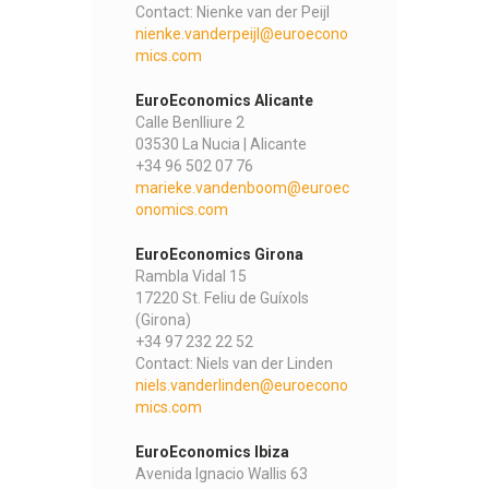
Contact: Nienke van der Peijl
nienke.vanderpeijl@euroecono
mics.com
EuroEconomics Alicante
Calle Benlliure 2
03530 La Nucia | Alicante
+34 96 502 07 76
marieke.vandenboom@euroec
onomics.com
EuroEconomics Girona
Rambla Vidal 15
17220 St. Feliu de Guíxols
(Girona)
+34 97 232 22 52
Contact: Niels van der Linden
niels.vanderlinden@euroecono
mics.com
EuroEconomics Ibiza
Avenida Ignacio Wallis 63