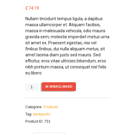
£
74.19
Nullam tincidunt tempus ligula, a dapibus
massa ullamcorper et. Aliquam facilisis,
massa in malesuada vehicula, odio mauris
gravida sem, molestie imperdiet metus urna
sit amet ex. Praesent egestas, nisi vel
finibus finibus, dui nulla aliquam metus, sit
amet lacinia diam justo sed mauris. Sed
efficitur, eros vitae ultricies bibendum, eros
nibh pretium massa, ut consequat nisl felis
eu libero.
Aantal
IN WINKELMAND
Categorie:
Products
Tag:
backpacks
Product ID:
751