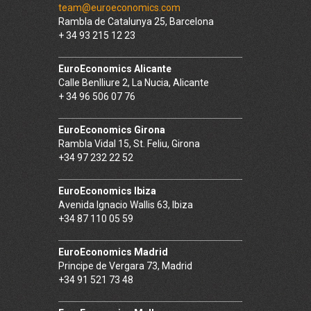
team@euroeconomics.com
Rambla de Catalunya 25, Barcelona
+ 34 93 215 12 23
EuroEconomics Alicante
Calle Benlliure 2, La Nucia, Alicante
+ 34 96 506 07 76
EuroEconomics Girona
Rambla Vidal 15, St. Feliu, Girona
+34 97 232 22 52
EuroEconomics Ibiza
Avenida Ignacio Wallis 63, Ibiza
+34 87 110 05 59
EuroEconomics Madrid
Principe de Vergara 73, Madrid
+34 91 521 73 48