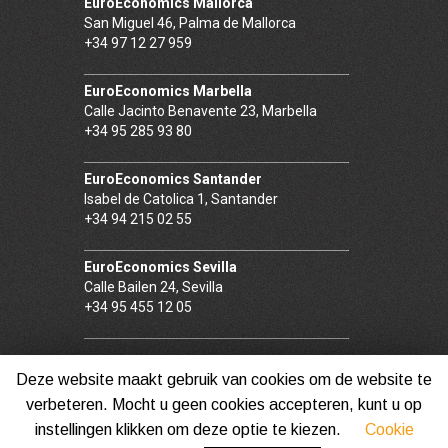
EuroEconomics Mallorca
San Miguel 46, Palma de Mallorca
+34 97 12 27 959
EuroEconomics Marbella
Calle Jacinto Benavente 23, Marbella
+34 95 285 93 80
EuroEconomics Santander
Isabel de Catolica 1, Santander
+34 94 215 02 55
EuroEconomics Sevilla
Calle Bailen 24, Sevilla
+34 95 455 12 05
Deze website maakt gebruik van cookies om de website te
verbeteren. Mocht u geen cookies accepteren, kunt u op
© Euro Economics
|
Web Terms of use
|
Privacy
instellingen klikken om deze optie te kiezen.
Cookie
Policy
|
Cookie Policy
|
Information Security Policy