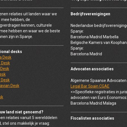
enen relaties uit landen waar we
Bedrijfsverenigingen
g mee hebben, de
ngverdragen kennen, culturele
Nederlandse bedrijfsvereniging
 mee hebben en waar we de beste
Spanje:
nen zijn in Spanje.
Barcelona Madrid Marbella
Belgische Kamers van Koophand
Spanje:
tional desks
Barcelona Madrid
ia Desk
 Desk
 Desk
Advocaten associaties
esk
 Desk
Algemene Spaanse Advocaten a
avian Desk
Legal Bar Spain CGAE
<>Specifieke registraties in juri
sk
advocaten van Euro Economics
Barcelona Madrid Malaga
ouw land niet genoemd?
en relaties vanuit 5 werelddelen
Fiscalisten associaties
, stel ons makkelijk je vraag: