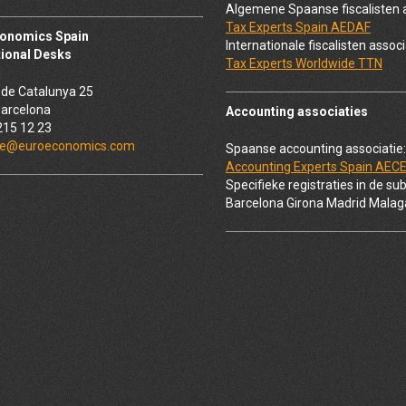
Algemene Spaanse fiscalisten a
Tax Experts Spain AEDAF
conomics Spain
Internationale fiscalisten associ
tional Desks
Tax Experts Worldwide TTN
de Catalunya 25
arcelona
Accounting associaties
215 12 23
e@euroeconomics.com
Spaanse accounting associatie:
Accounting Experts Spain AEC
Specifieke registraties in de su
Barcelona Girona Madrid Malag