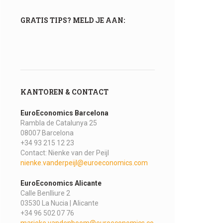
GRATIS TIPS? MELD JE AAN:
KANTOREN & CONTACT
EuroEconomics Barcelona
Rambla de Catalunya 25
08007 Barcelona
+34 93 215 12 23
Contact: Nienke van der Peijl
nienke.vanderpeijl@euroeconomics.com
EuroEconomics Alicante
Calle Benlliure 2
03530 La Nucia | Alicante
+34 96 502 07 76
marieke.vandenboom@euroeconomics.co