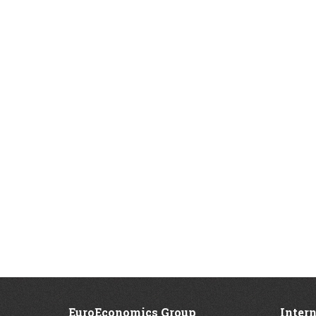
EuroEconomics Group
Inter