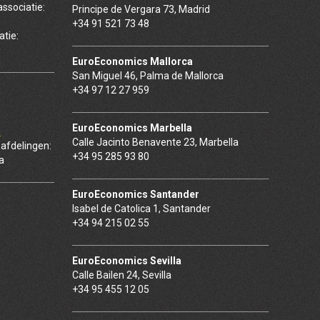
ssociatie:
Principe de Vergara 73, Madrid
+34 91 521 73 48
atie:
EuroEconomics Mallorca
San Miguel 46, Palma de Mallorca
+34 97 12 27 959
EuroEconomics Marbella
E
Calle Jacinto Benavente 23, Marbella
bafdelingen:
+34 95 285 93 80
a
EuroEconomics Santander
Isabel de Catolica 1, Santander
+34 94 215 02 55
EuroEconomics Sevilla
Calle Bailen 24, Sevilla
+34 95 455 12 05