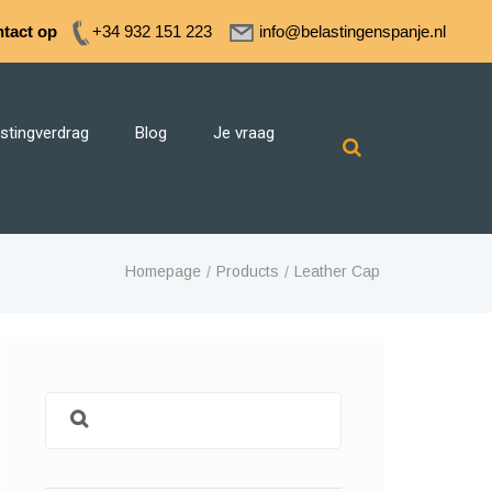
tact op
+34 932 151 223
info@belastingenspanje.nl
stingverdrag
Blog
Je vraag
Homepage
Products
Leather Cap