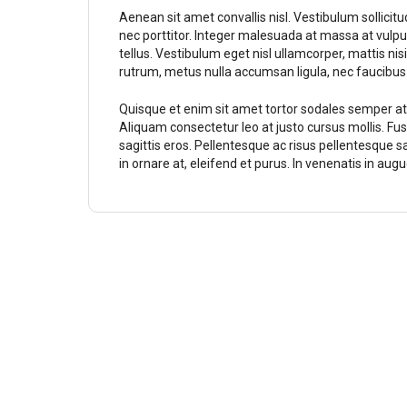
Aenean sit amet convallis nisl. Vestibulum sollici
nec porttitor. Integer malesuada at massa at vulput
tellus. Vestibulum eget nisl ullamcorper, mattis nis
rutrum, metus nulla accumsan ligula, nec faucibus
Quisque et enim sit amet tortor sodales semper at a
Aliquam consectetur leo at justo cursus mollis. Fusc
sagittis eros. Pellentesque ac risus pellentesque
in ornare at, eleifend et purus. In venenatis in aug