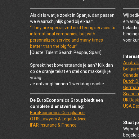
Als dit is wat je zoekt in Spanje, dan passen
Wij bedi
we waarschijnlijk goed bij elkaar:
ervarin
“They are specialized in offering services to
belasti
international companies, but with
binding
personalized service and many times
voor kun
better than the big four”
[Quote: Talent Search People, Spain]
Interna
Austral
Spreekt het bovenstaande je aan? Klik dan
Belgium
op de oranje tekst en stel ons makkelijk je
Canada
vraag.
Dutch D
Je ontvangt binnen 1 werkdag reactie.
German
Scandin
UK Desk
De EuroEconomics Group biedt een
USA De
complete dienstverlening:
EuroEconomics Compliance
OTIS Lawyers & Legal Advice
Staat j
IFAR Insurane & Finance
Wij hebb
begeleid