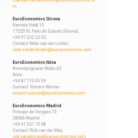
m
EuroEconomics Girona
Rambla Vidal 15
17220 St. Feliu de Guíxols (Girona)
+34 97 232 22 52
Contact: Niels van der Linden
niels.vanderlinden@euroeconomics.com
EuroEconomics Ibiza
Avenida Ignacio Wallis 63
Ibiza
+34 87 110 05 59
Contact: Vincent Werner
vincent.werner@euroeconomics.com
EuroEconomics Madrid
Príncipe de Vergara 73
28006 Madrid
+34 91 521 73 48
Contact: Rick van der Meij
rick.vandermeij@euroeconomics.com