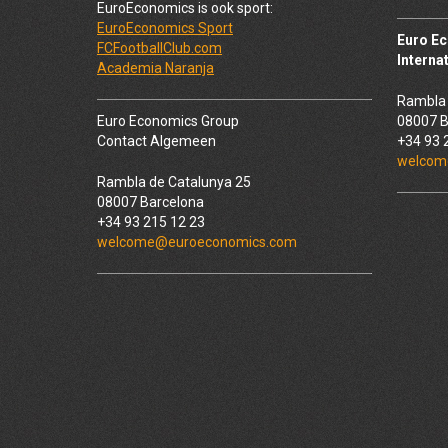
EuroEconomics is ook sport:
EuroEconomics Sport
Euro E
FCFootballClub.com
Interna
Academia Naranja
Rambla 
Euro Economics Group
08007 B
Contact Algemeen
+34 93 
welcom
Rambla de Catalunya 25
08007 Barcelona
+34 93 215 12 23
welcome@euroeconomics.com