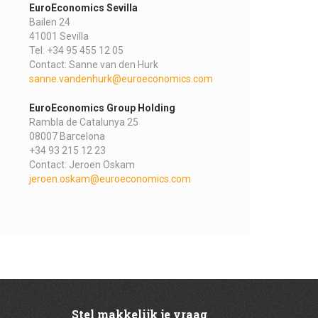
EuroEconomics Sevilla
Bailen 24
41001 Sevilla
Tel. +34 95 455 12 05
Contact: Sanne van den Hurk
sanne.vandenhurk@euroeconomics.com
EuroEconomics Group Holding
Rambla de Catalunya 25
08007 Barcelona
+34 93 215 12 23
Contact: Jeroen Oskam
jeroen.oskam@euroeconomics.com
Stel makkelijk je vraag