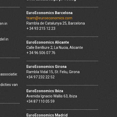
EuroEconomics Barcelona
team@euroeconomics.com
Rambla de Catalunya 25, Barcelona
en in
+ 34 93 215 12 23
el in
EuroEconomics Alicante
Calle Benlliure 2, La Nucia, Alicante
+ 34 96 506 07 76
EuroEconomics Girona
Rambla Vidal 15, St. Feliu, Girona
ssociatie:
+34 97 232 22 52
sdicties van
:
EuroEconomics Ibiza
Avenida Ignacio Wallis 63, Ibiza
+34 87 110 05 59
EuroEconomics Madrid