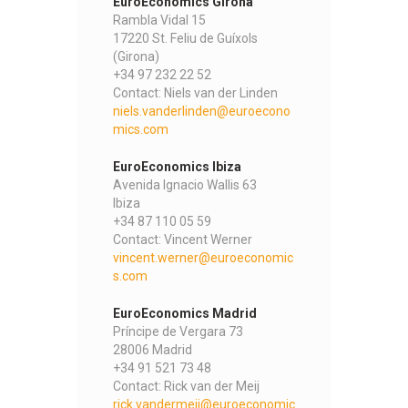
EuroEconomics Girona
Rambla Vidal 15
17220 St. Feliu de Guíxols
(Girona)
+34 97 232 22 52
Contact: Niels van der Linden
niels.vanderlinden@euroecono
mics.com
EuroEconomics Ibiza
Avenida Ignacio Wallis 63
Ibiza
+34 87 110 05 59
Contact: Vincent Werner
vincent.werner@euroeconomic
s.com
EuroEconomics Madrid
Príncipe de Vergara 73
28006 Madrid
+34 91 521 73 48
Contact: Rick van der Meij
rick.vandermeij@euroeconomic