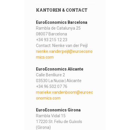
KANTOREN & CONTACT
EuroEconomics Barcelona
Rambla de Catalunya 25
08007 Barcelona
+34 93 215 12 23
Contact: Nienke van der Peijl
nienke.vanderpeijl@euroecono
mics.com
EuroEconomics Alicante
Calle Benlliure 2
03530 La Nucia | Alicante
+34 96 502 07 76
marieke.vandenboom@euroec
onomics.com
EuroEconomics Girona
Rambla Vidal 15
17220 St. Feliu de Guíxols
(Girona)