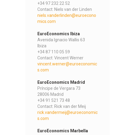
+34 97 232 22 52
Contact: Niels van der Linden
niels.vanderlinden@euroecono
mics.com
EuroEconomics Ibiza
Avenida Ignacio Wallis 63
Ibiza
+34 87 110 05 59
Contact: Vincent Werner
vincent.werner@euroeconomic
s.com
EuroEconomics Madrid
Príncipe de Vergara 73
28006 Madrid
+34 91 521 73 48
Contact: Rick van der Meij
rick.vandermeij@euroeconomic
s.com
EuroEconomics Marbella