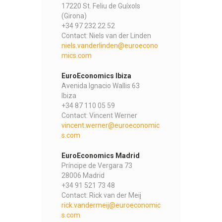
17220 St. Feliu de Guíxols
(Girona)
+34 97 232 22 52
Contact: Niels van der Linden
niels.vanderlinden@euroecono
mics.com
EuroEconomics Ibiza
Avenida Ignacio Wallis 63
Ibiza
+34 87 110 05 59
Contact: Vincent Werner
vincent.werner@euroeconomic
s.com
EuroEconomics Madrid
Príncipe de Vergara 73
28006 Madrid
+34 91 521 73 48
Contact: Rick van der Meij
rick.vandermeij@euroeconomic
s.com