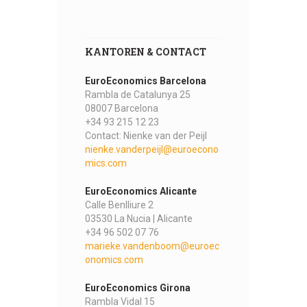
KANTOREN & CONTACT
EuroEconomics Barcelona
Rambla de Catalunya 25
08007 Barcelona
+34 93 215 12 23
Contact: Nienke van der Peijl
nienke.vanderpeijl@euroecono
mics.com
EuroEconomics Alicante
Calle Benlliure 2
03530 La Nucia | Alicante
+34 96 502 07 76
marieke.vandenboom@euroec
onomics.com
EuroEconomics Girona
Rambla Vidal 15