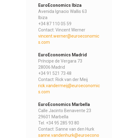
EuroEconomics Ibiza
Avenida Ignacio Wallis 63
Ibiza
+34 87 110 05 59
Contact: Vincent Werner
vincent.werner@euroeconomic
s.com
EuroEconomics Madrid
Príncipe de Vergara 73
28006 Madrid
+34 91 521 73 48
Contact: Rick van der Meij
rick.vandermeij@euroeconomic
s.com
EuroEconomics Marbella
Calle Jacinto Benavente 23
29601 Marbella
Tel. +34 95 285 93 80
Contact: Sanne van den Hurk
sanne.vandenhurk@euroecono