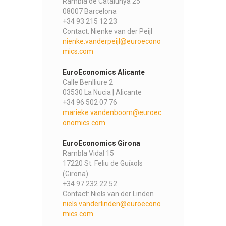
Rambla de Catalunya 25
08007 Barcelona
+34 93 215 12 23
Contact: Nienke van der Peijl
nienke.vanderpeijl@euroecono
mics.com
EuroEconomics Alicante
Calle Benlliure 2
03530 La Nucia | Alicante
+34 96 502 07 76
marieke.vandenboom@euroec
onomics.com
EuroEconomics Girona
Rambla Vidal 15
17220 St. Feliu de Guíxols
(Girona)
+34 97 232 22 52
Contact: Niels van der Linden
niels.vanderlinden@euroecono
mics.com