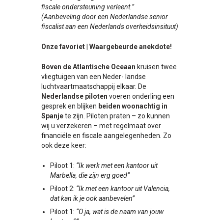
fiscale
ondersteuning verleent.”
(Aanbeveling door een Nederlandse senior
fiscalist aan een Nederlands overheidsinsituut)
Onze favoriet
|
Waargebeurde anekdote!
Boven de Atlantische Oceaan
kruisen twee
vliegtuigen van een Neder- landse
luchtvaartmaatschappij elkaar. De
Nederlandse piloten
voeren onderling een
gesprek en blijken
beiden woonachtig in
Spanje
te zijn. Piloten praten – zo kunnen
wij u verzekeren – met regelmaat over
financiële en fiscale aangelegenheden. Zo
ook deze keer:
Piloot 1:
“Ik werk met een kantoor uit
Marbella, die zijn erg goed”
Piloot 2:
“Ik met een kantoor uit Valencia,
dat kan ik je ook aanbevelen”
Piloot 1:
“O ja, wat is de naam van jouw