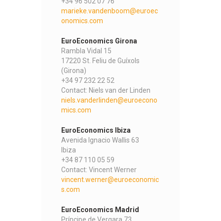
+34 96 502 07 76
marieke.vandenboom@euroec
onomics.com
EuroEconomics Girona
Rambla Vidal 15
17220 St. Feliu de Guíxols
(Girona)
+34 97 232 22 52
Contact: Niels van der Linden
niels.vanderlinden@euroecono
mics.com
EuroEconomics Ibiza
Avenida Ignacio Wallis 63
Ibiza
+34 87 110 05 59
Contact: Vincent Werner
vincent.werner@euroeconomic
s.com
EuroEconomics Madrid
Príncipe de Vergara 73