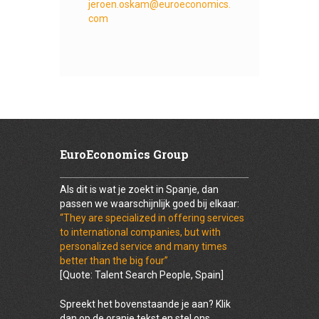
jeroen.oskam@euroeconomics.
com
EuroEconomics Group
Als dit is wat je zoekt in Spanje, dan
passen we waarschijnlijk goed bij elkaar:
“They are specialized in offering services
to international companies, but with
personalized service and many times
better than the big four”
[Quote: Talent Search People, Spain]
Spreekt het bovenstaande je aan? Klik
dan op de oranje tekst en stel ons