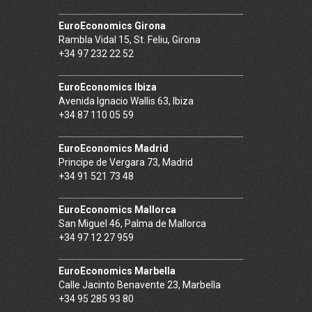
EuroEconomics Girona
Rambla Vidal 15, St. Feliu, Girona
+34 97 232 22 52
EuroEconomics Ibiza
Avenida Ignacio Wallis 63, Ibiza
+34 87 110 05 59
EuroEconomics Madrid
Principe de Vergara 73, Madrid
+34 91 521 73 48
EuroEconomics Mallorca
San Miguel 46, Palma de Mallorca
+34 97 12 27 959
EuroEconomics Marbella
Calle Jacinto Benavente 23, Marbella
+34 95 285 93 80