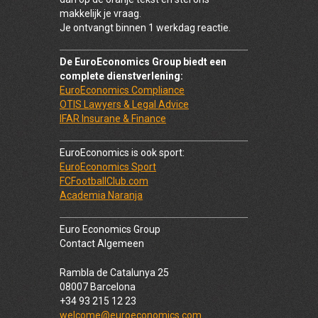
makkelijk je vraag.
Je ontvangt binnen 1 werkdag reactie.
De EuroEconomics Group biedt een
complete dienstverlening:
EuroEconomics Compliance
OTIS Lawyers & Legal Advice
IFAR Insurane & Finance
EuroEconomics is ook sport:
EuroEconomics Sport
FCFootballClub.com
Academia Naranja
Euro Economics Group
Contact Algemeen
Rambla de Catalunya 25
08007 Barcelona
+34 93 215 12 23
welcome@euroeconomics.com