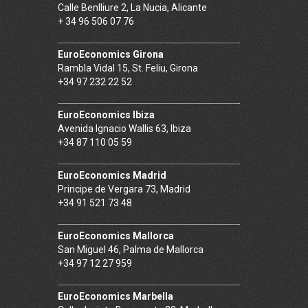
Calle Benlliure 2, La Nucia, Alicante
+ 34 96 506 07 76
EuroEconomics Girona
Rambla Vidal 15, St. Feliu, Girona
+34 97 232 22 52
EuroEconomics Ibiza
Avenida Ignacio Wallis 63, Ibiza
+34 87 110 05 59
EuroEconomics Madrid
Principe de Vergara 73, Madrid
+34 91 521 73 48
EuroEconomics Mallorca
San Miguel 46, Palma de Mallorca
+34 97 12 27 959
EuroEconomics Marbella