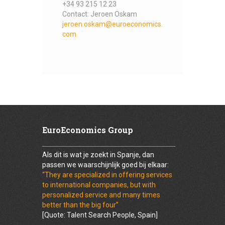
+34 93 215 12 23
Contact: Jeroen Oskam
jeroen.oskam@euroeconomics.
com
EuroEconomics Group
Als dit is wat je zoekt in Spanje, dan
passen we waarschijnlijk goed bij elkaar:
“They are specialized in offering services
to international companies, but with
personalized service and many times
better than the big four”
[Quote: Talent Search People, Spain]