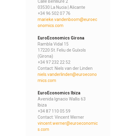
Calle Benlliure 2
03530 La Nucia | Alicante
+34 96 502 07 76
marieke.vandenboom@euroec
onomics.com
EuroEconomics Girona
Rambla Vidal 15
17220 St. Feliu de Guíxols
(Girona)
+34 97 232 22 52
Contact: Niels van der Linden
niels.vanderlinden@euroecono
mics.com
EuroEconomics Ibiza
Avenida Ignacio Wallis 63
Ibiza
+34 87 110 05 59
Contact: Vincent Werner
vincent.werner@euroeconomic
s.com