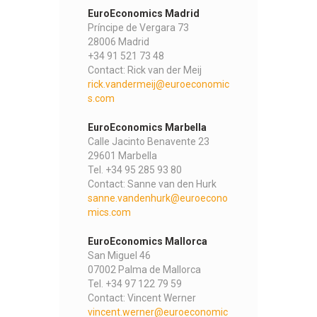
EuroEconomics Madrid
Príncipe de Vergara 73
28006 Madrid
+34 91 521 73 48
Contact: Rick van der Meij
rick.vandermeij@euroeconomic
s.com
EuroEconomics Marbella
Calle Jacinto Benavente 23
29601 Marbella
Tel. +34 95 285 93 80
Contact: Sanne van den Hurk
sanne.vandenhurk@euroecono
mics.com
EuroEconomics Mallorca
San Miguel 46
07002 Palma de Mallorca
Tel. +34 97 122 79 59
Contact: Vincent Werner
vincent.werner@euroeconomic