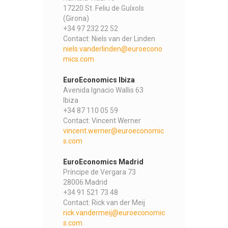
17220 St. Feliu de Guíxols
(Girona)
+34 97 232 22 52
Contact: Niels van der Linden
niels.vanderlinden@euroecono
mics.com
EuroEconomics Ibiza
Avenida Ignacio Wallis 63
Ibiza
+34 87 110 05 59
Contact: Vincent Werner
vincent.werner@euroeconomic
s.com
EuroEconomics Madrid
Príncipe de Vergara 73
28006 Madrid
+34 91 521 73 48
Contact: Rick van der Meij
rick.vandermeij@euroeconomic
s.com