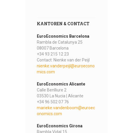
KANTOREN & CONTACT
EuroEconomics Barcelona
Rambla de Catalunya 25
08007 Barcelona
+34 93 215 12 23
Contact: Nienke van der Peijl
nienke.vanderpeijl@euroecono
mics.com
EuroEconomics Alicante
Calle Benlliure 2
03530 La Nucia | Alicante
+34 96 502 07 76
marieke.vandenboom@euroec
onomics.com
EuroEconomics Girona
Rambla Vidal 15