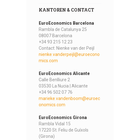
KANTOREN & CONTACT
EuroEconomics Barcelona
Rambla de Catalunya 25
08007 Barcelona
+34 93 215 12 23
Contact: Nienke van der Peijl
nienke.vanderpeijl@euroecono
mics.com
EuroEconomics Alicante
Calle Benlliure 2
03530 La Nucia | Alicante
+34 96 502 07 76
marieke.vandenboom@euroec
onomics.com
EuroEconomics Girona
Rambla Vidal 15
17220 St. Feliu de Guíxols
(Girona)