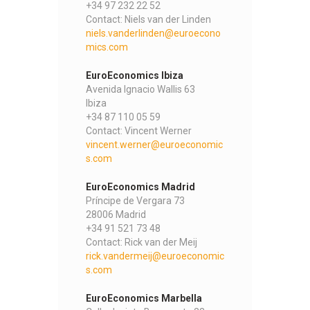
+34 97 232 22 52
Contact: Niels van der Linden
niels.vanderlinden@euroecono
mics.com
EuroEconomics Ibiza
Avenida Ignacio Wallis 63
Ibiza
+34 87 110 05 59
Contact: Vincent Werner
vincent.werner@euroeconomic
s.com
EuroEconomics Madrid
Príncipe de Vergara 73
28006 Madrid
+34 91 521 73 48
Contact: Rick van der Meij
rick.vandermeij@euroeconomic
s.com
EuroEconomics Marbella