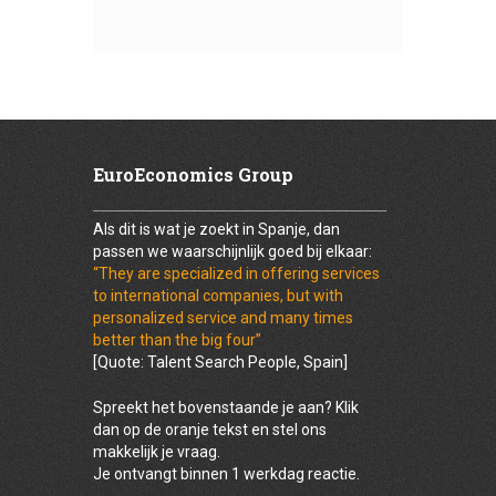
EuroEconomics Group
Als dit is wat je zoekt in Spanje, dan
passen we waarschijnlijk goed bij elkaar:
“They are specialized in offering services
to international companies, but with
personalized service and many times
better than the big four”
[Quote: Talent Search People, Spain]
Spreekt het bovenstaande je aan? Klik
dan op de oranje tekst en stel ons
makkelijk je vraag.
Je ontvangt binnen 1 werkdag reactie.