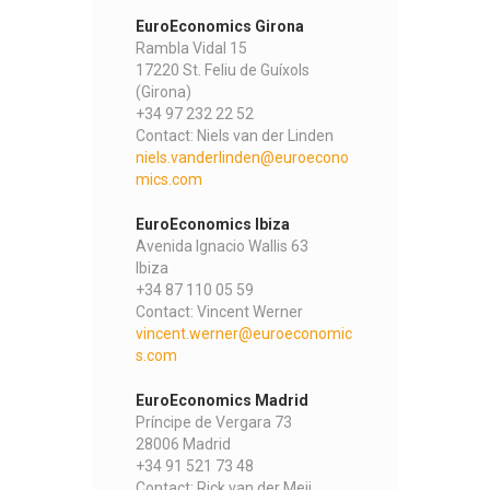
EuroEconomics Girona
Rambla Vidal 15
17220 St. Feliu de Guíxols
(Girona)
+34 97 232 22 52
Contact: Niels van der Linden
niels.vanderlinden@euroecono
mics.com
EuroEconomics Ibiza
Avenida Ignacio Wallis 63
Ibiza
+34 87 110 05 59
Contact: Vincent Werner
vincent.werner@euroeconomic
s.com
EuroEconomics Madrid
Príncipe de Vergara 73
28006 Madrid
+34 91 521 73 48
Contact: Rick van der Meij