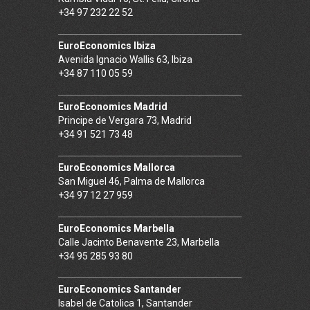
+34 97 232 22 52
EuroEconomics Ibiza
Avenida Ignacio Wallis 63, Ibiza
+34 87 110 05 59
EuroEconomics Madrid
Principe de Vergara 73, Madrid
+34 91 521 73 48
EuroEconomics Mallorca
San Miguel 46, Palma de Mallorca
+34 97 12 27 959
EuroEconomics Marbella
Calle Jacinto Benavente 23, Marbella
+34 95 285 93 80
EuroEconomics Santander
Isabel de Catolica 1, Santander